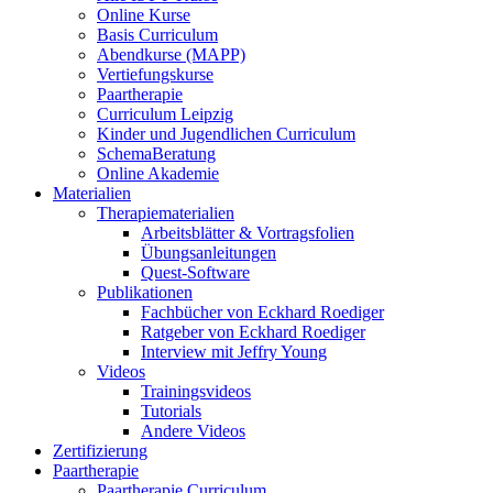
Online Kurse
Basis Curriculum
Abendkurse (MAPP)
Vertiefungskurse
Paartherapie
Curriculum Leipzig
Kinder und Jugendlichen Curriculum
SchemaBeratung
Online Akademie
Materialien
Therapiematerialien
Arbeitsblätter & Vortragsfolien
Übungsanleitungen
Quest-Software
Publikationen
Fachbücher von Eckhard Roediger
Ratgeber von Eckhard Roediger
Interview mit Jeffry Young
Videos
Trainingsvideos
Tutorials
Andere Videos
Zertifizierung
Paartherapie
Paartherapie Curriculum