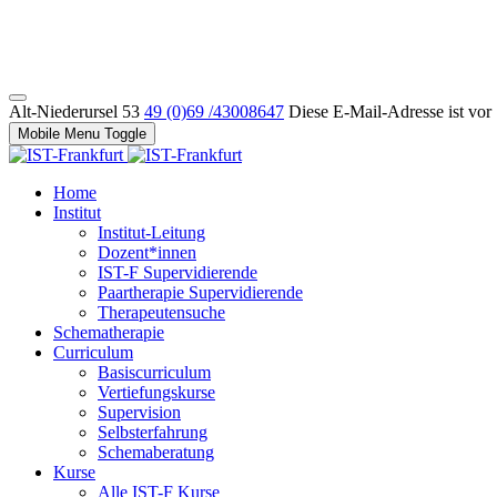
Alt-Niederursel 53
49 (0)69 /43008647
Diese E-Mail-Adresse ist vor
Mobile Menu Toggle
Home
Institut
Institut-Leitung
Dozent*innen
IST-F Supervidierende
Paartherapie Supervidierende
Therapeutensuche
Schematherapie
Curriculum
Basiscurriculum
Vertiefungskurse
Supervision
Selbsterfahrung
Schemaberatung
Kurse
Alle IST-F Kurse