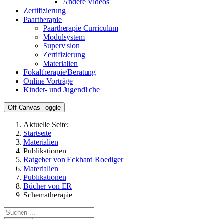
Andere Videos
Zertifizierung
Paartherapie
Paartherapie Curriculum
Modulsystem
Supervision
Zertifizierung
Materialien
Fokaltherapie/Beratung
Online Vorträge
Kinder- und Jugendliche
Off-Canvas Toggle
Aktuelle Seite:
Startseite
Materialien
Publikationen
Ratgeber von Eckhard Roediger
Materialien
Publikationen
Bücher von ER
Schematherapie