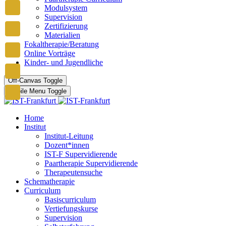
Modulsystem
Supervision
Zertifizierung
Materialien
Fokaltherapie/Beratung
Online Vorträge
Kinder- und Jugendliche
Off-Canvas Toggle
Mobile Menu Toggle
Home
Institut
Institut-Leitung
Dozent*innen
IST-F Supervidierende
Paartherapie Supervidierende
Therapeutensuche
Schematherapie
Curriculum
Basiscurriculum
Vertiefungskurse
Supervision