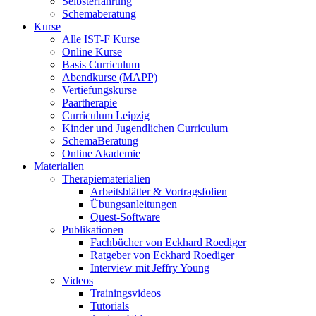
Selbsterfahrung
Schemaberatung
Kurse
Alle IST-F Kurse
Online Kurse
Basis Curriculum
Abendkurse (MAPP)
Vertiefungskurse
Paartherapie
Curriculum Leipzig
Kinder und Jugendlichen Curriculum
SchemaBeratung
Online Akademie
Materialien
Therapiematerialien
Arbeitsblätter & Vortragsfolien
Übungsanleitungen
Quest-Software
Publikationen
Fachbücher von Eckhard Roediger
Ratgeber von Eckhard Roediger
Interview mit Jeffry Young
Videos
Trainingsvideos
Tutorials