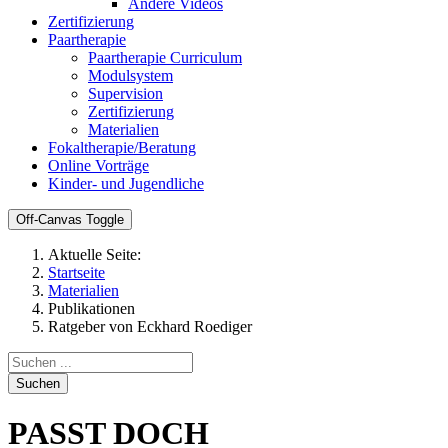
Andere Videos
Zertifizierung
Paartherapie
Paartherapie Curriculum
Modulsystem
Supervision
Zertifizierung
Materialien
Fokaltherapie/Beratung
Online Vorträge
Kinder- und Jugendliche
Off-Canvas Toggle
Aktuelle Seite:
Startseite
Materialien
Publikationen
Ratgeber von Eckhard Roediger
Suchen
PASST DOCH