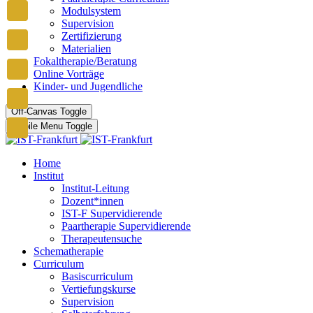
Modulsystem
Supervision
Zertifizierung
Materialien
Fokaltherapie/Beratung
Online Vorträge
Kinder- und Jugendliche
Off-Canvas Toggle
Mobile Menu Toggle
Home
Institut
Institut-Leitung
Dozent*innen
IST-F Supervidierende
Paartherapie Supervidierende
Therapeutensuche
Schematherapie
Curriculum
Basiscurriculum
Vertiefungskurse
Supervision