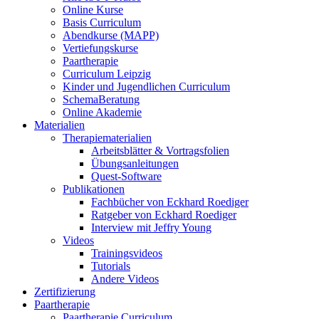
Online Kurse
Basis Curriculum
Abendkurse (MAPP)
Vertiefungskurse
Paartherapie
Curriculum Leipzig
Kinder und Jugendlichen Curriculum
SchemaBeratung
Online Akademie
Materialien
Therapiematerialien
Arbeitsblätter & Vortragsfolien
Übungsanleitungen
Quest-Software
Publikationen
Fachbücher von Eckhard Roediger
Ratgeber von Eckhard Roediger
Interview mit Jeffry Young
Videos
Trainingsvideos
Tutorials
Andere Videos
Zertifizierung
Paartherapie
Paartherapie Curriculum