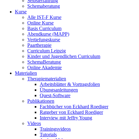
Selbsterfahrung
Schemaberatung
Kurse
Alle IST-F Kurse
Online Kurse
Basis Curriculum
Abendkurse (MAPP)
Vertiefungskurse
Paartherapie
Curriculum Leipzig
Kinder und Jugendlichen Curriculum
SchemaBeratung
Online Akademie
Materialien
Therapiematerialien
Arbeitsblätter & Vortragsfolien
Übungsanleitungen
Quest-Software
Publikationen
Fachbücher von Eckhard Roediger
Ratgeber von Eckhard Roediger
Interview mit Jeffry Young
Videos
Trainingsvideos
Tutorials