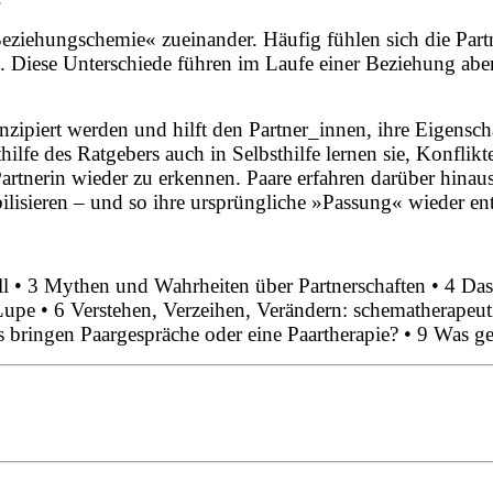
eziehungschemie« zueinander. Häufig fühlen sich die Part
n. Diese Unterschiede führen im Laufe einer Beziehung ab
onzipiert werden und hilft den Partner_innen, ihre Eigens
ilfe des Ratgebers auch in Selbsthilfe lernen sie, Konflik
 Partnerin wieder zu erkennen. Paare erfahren darüber hinau
ilisieren – und so ihre ursprüngliche »Passung« wieder en
l • 3 Mythen und Wahrheiten über Partnerschaften • 4 Das
pe • 6 Verstehen, Verzeihen, Verändern: schematherapeuti
 bringen Paargespräche oder eine Paartherapie? • 9 Was g