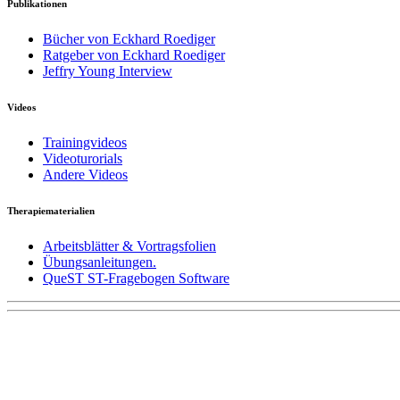
Publikationen
Bücher von Eckhard Roediger
Ratgeber von Eckhard Roediger
Jeffry Young Interview
Videos
Trainingvideos
Videoturorials
Andere Videos
Therapiematerialien
Arbeitsblätter & Vortragsfolien
Übungsanleitungen.
QueST ST-Fragebogen Software