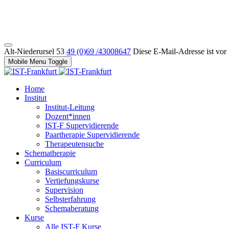
Alt-Niederursel 53
49 (0)69 /43008647
Diese E-Mail-Adresse ist vor
Mobile Menu Toggle
Home
Institut
Institut-Leitung
Dozent*innen
IST-F Supervidierende
Paartherapie Supervidierende
Therapeutensuche
Schematherapie
Curriculum
Basiscurriculum
Vertiefungskurse
Supervision
Selbsterfahrung
Schemaberatung
Kurse
Alle IST-F Kurse