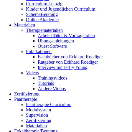
Curriculum Leipzig
Kinder und Jugendlichen Curriculum
SchemaBeratung
Online Akademie
Materialien
Therapiematerialien
Arbeitsblätter & Vortragsfolien
Übungsanleitungen
Quest-Software
Publikationen
Fachbücher von Eckhard Roediger
Ratgeber von Eckhard Roediger
Interview mit Jeffry Young
Videos
Trainingsvideos
Tutorials
Andere Videos
Zertifizierung
Paartherapie
Paartherapie Curriculum
Modulsystem
Supervision
Zertifizierung
Materialien
Fokaltherapie/Beratung