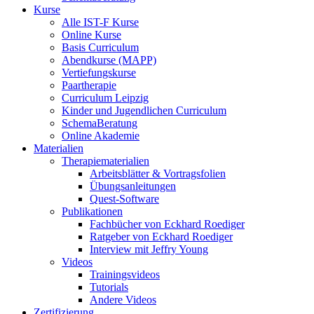
Kurse
Alle IST-F Kurse
Online Kurse
Basis Curriculum
Abendkurse (MAPP)
Vertiefungskurse
Paartherapie
Curriculum Leipzig
Kinder und Jugendlichen Curriculum
SchemaBeratung
Online Akademie
Materialien
Therapiematerialien
Arbeitsblätter & Vortragsfolien
Übungsanleitungen
Quest-Software
Publikationen
Fachbücher von Eckhard Roediger
Ratgeber von Eckhard Roediger
Interview mit Jeffry Young
Videos
Trainingsvideos
Tutorials
Andere Videos
Zertifizierung