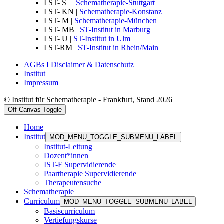
I ST- S |
Schematherapie-Stuttgart
I ST- KN |
Schematherapie-Konstanz
I ST- M |
Schematherapie-München
I ST- MB |
ST-Institut in Marburg
I ST- U |
ST-Institut in Ulm
I ST-RM |
ST-Institut in Rhein/Main
AGBs I Disclaimer & Datenschutz
Institut
Impressum
© Institut für Schematherapie - Frankfurt, Stand 2026
Off-Canvas Toggle
Home
Institut
MOD_MENU_TOGGLE_SUBMENU_LABEL
Institut-Leitung
Dozent*innen
IST-F Supervidierende
Paartherapie Supervidierende
Therapeutensuche
Schematherapie
Curriculum
MOD_MENU_TOGGLE_SUBMENU_LABEL
Basiscurriculum
Vertiefungskurse