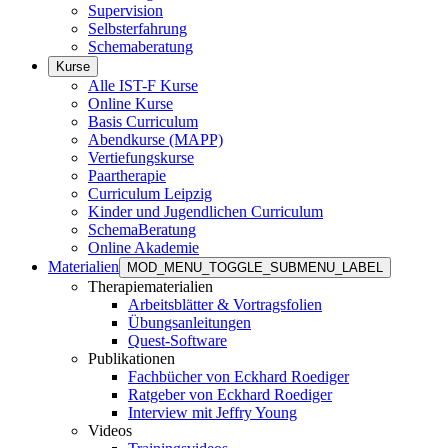
Supervision
Selbsterfahrung
Schemaberatung
Kurse
Alle IST-F Kurse
Online Kurse
Basis Curriculum
Abendkurse (MAPP)
Vertiefungskurse
Paartherapie
Curriculum Leipzig
Kinder und Jugendlichen Curriculum
SchemaBeratung
Online Akademie
Materialien
MOD_MENU_TOGGLE_SUBMENU_LABEL
Therapiematerialien
Arbeitsblätter & Vortragsfolien
Übungsanleitungen
Quest-Software
Publikationen
Fachbücher von Eckhard Roediger
Ratgeber von Eckhard Roediger
Interview mit Jeffry Young
Videos