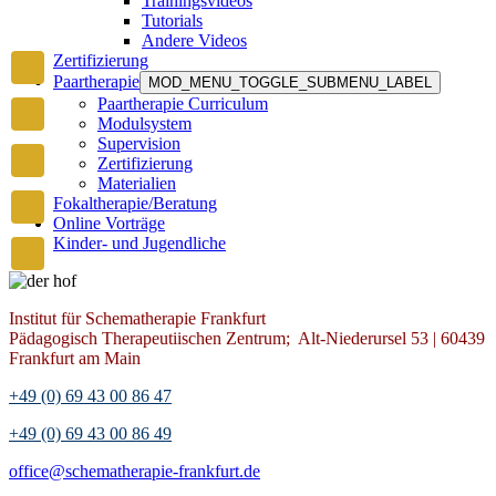
Trainingsvideos
Tutorials
Andere Videos
Zertifizierung
Paartherapie
MOD_MENU_TOGGLE_SUBMENU_LABEL
Paartherapie Curriculum
Modulsystem
Supervision
Zertifizierung
Materialien
Fokaltherapie/Beratung
Online Vorträge
Kinder- und Jugendliche
Institut für Schematherapie Frankfurt
Pädagogisch Therapeutiischen Zentrum; Alt-Niederursel 53 | 60439
Frankfurt am Main
+49 (0) 69 43 00 86 47
+49 (0) 69 43 00 86 49
office@schematherapie-frankfurt.de