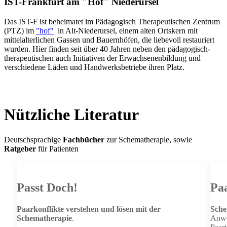
IST-Frankfurt am "Hof" Niederursel
Das IST-F ist beheimatet im Pädagogisch Therapeutischen Zentrum
(PTZ) im
"hof"
in Alt-Niederursel, einem alten Ortskern mit
mittelalterlichen Gassen und Bauernhöfen, die liebevoll restauriert
wurden. Hier finden seit über 40 Jahren neben den pädagogisch-
therapeutischen auch Initiativen der Erwachsenenbildung und
verschiedene Läden und Handwerksbetriebe ihren Platz.
Nützliche Literatur
Deutschsprachige
Fachbücher
zur Schematherapie, sowie
Ratgeber
für Patienten
Passt Doch!
Pa
Paarkonflikte verstehen und lösen mit der
Sche
Schematherapie
.
Anw