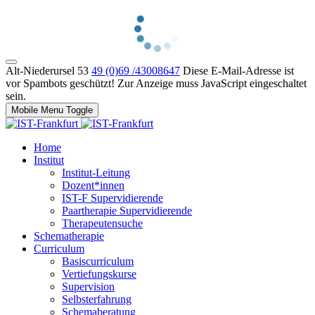
Alt-Niederursel 53
49 (0)69 /43008647
Diese E-Mail-Adresse ist
vor Spambots geschützt! Zur Anzeige muss JavaScript eingeschaltet
sein.
Mobile Menu Toggle
Home
Institut
Institut-Leitung
Dozent*innen
IST-F Supervidierende
Paartherapie Supervidierende
Therapeutensuche
Schematherapie
Curriculum
Basiscurriculum
Vertiefungskurse
Supervision
Selbsterfahrung
Schemaberatung