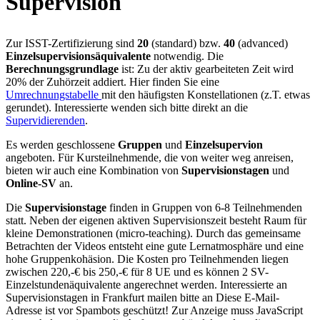
Supervision
Zur ISST-Zertifizierung sind
20
(standard) bzw.
40
(advanced)
Einzelsupervisionsäquivalente
notwendig. Die
Berechnungsgrundlage
ist: Zu der aktiv gearbeiteten Zeit wird
20% der Zuhörzeit addiert. Hier finden Sie eine
Umrechnungstabelle
mit den häufigsten Konstellationen (z.T. etwas
gerundet). Interessierte wenden sich bitte direkt an die
Supervidierenden
.
Es werden geschlossene
Gruppen
und
Einzelsupervion
angeboten. Für Kursteilnehmende, die von weiter weg anreisen,
bieten wir auch eine Kombination von
Supervisionstagen
und
Online-SV
an.
Die
Supervisionstage
finden in Gruppen von 6-8 Teilnehmenden
statt. Neben der eigenen aktiven Supervisionszeit besteht Raum für
kleine Demonstrationen (micro-teaching). Durch das gemeinsame
Betrachten der Videos entsteht eine gute Lernatmosphäre und eine
hohe Gruppenkohäsion. Die Kosten pro Teilnehmenden liegen
zwischen 220,-€ bis 250,-€ für 8 UE und es können 2 SV-
Einzelstundenäquivalente angerechnet werden. Interessierte an
Supervisionstagen in Frankfurt mailen bitte an
Diese E-Mail-
Adresse ist vor Spambots geschützt! Zur Anzeige muss JavaScript