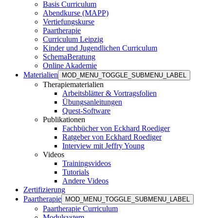
Basis Curriculum
Abendkurse (MAPP)
Vertiefungskurse
Paartherapie
Curriculum Leipzig
Kinder und Jugendlichen Curriculum
SchemaBeratung
Online Akademie
Materialien
MOD_MENU_TOGGLE_SUBMENU_LABEL
Therapiematerialien
Arbeitsblätter & Vortragsfolien
Übungsanleitungen
Quest-Software
Publikationen
Fachbücher von Eckhard Roediger
Ratgeber von Eckhard Roediger
Interview mit Jeffry Young
Videos
Trainingsvideos
Tutorials
Andere Videos
Zertifizierung
Paartherapie
MOD_MENU_TOGGLE_SUBMENU_LABEL
Paartherapie Curriculum
Modulsystem