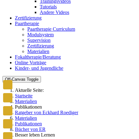
Trainingsvideos
Tutorials
Andere Videos
Zertifizierung
Paartherapie
Paartherapie Curriculum
Modulsystem
Supervision
Zertifizierung
Materialien
Fokaltherapie/Beratung
Online Vorträge
Kinder- und Jugendliche
Off-Canvas Toggle
Aktuelle Seite:
Startseite
Materialien
Publikationen
Ratgeber von Eckhard Roediger
Materialien
Publikationen
Bücher von ER
Besser leben Lernen