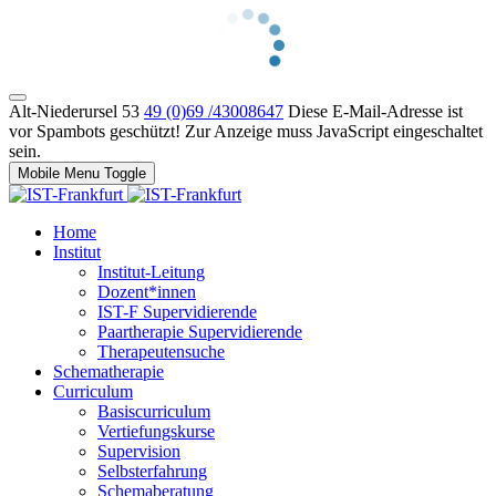
Alt-Niederursel 53
49 (0)69 /43008647
Diese E-Mail-Adresse ist
vor Spambots geschützt! Zur Anzeige muss JavaScript eingeschaltet
sein.
Mobile Menu Toggle
Home
Institut
Institut-Leitung
Dozent*innen
IST-F Supervidierende
Paartherapie Supervidierende
Therapeutensuche
Schematherapie
Curriculum
Basiscurriculum
Vertiefungskurse
Supervision
Selbsterfahrung
Schemaberatung