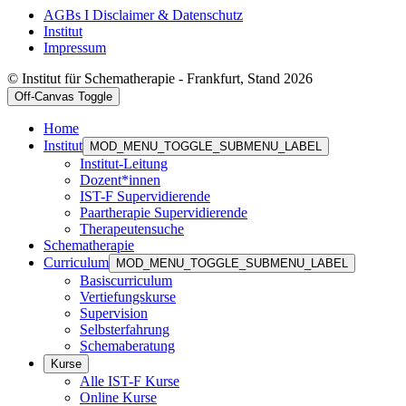
AGBs I Disclaimer & Datenschutz
Institut
Impressum
© Institut für Schematherapie - Frankfurt, Stand 2026
Off-Canvas Toggle
Home
Institut
MOD_MENU_TOGGLE_SUBMENU_LABEL
Institut-Leitung
Dozent*innen
IST-F Supervidierende
Paartherapie Supervidierende
Therapeutensuche
Schematherapie
Curriculum
MOD_MENU_TOGGLE_SUBMENU_LABEL
Basiscurriculum
Vertiefungskurse
Supervision
Selbsterfahrung
Schemaberatung
Kurse
Alle IST-F Kurse
Online Kurse