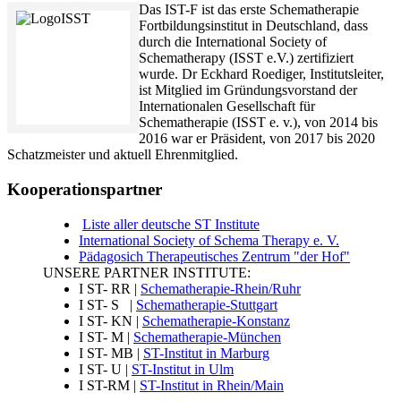
Das IST-F ist das erste Schematherapie
Fortbildungsinstitut in Deutschland, dass
durch die International Society of
Schematherapy (ISST e.V.) zertifiziert
wurde. Dr Eckhard Roediger, Institutsleiter,
ist Mitglied im Gründungsvorstand der
Internationalen Gesellschaft für
Schematherapie (ISST e. v.), von 2014 bis
2016 war er Präsident, von 2017 bis 2020
Schatzmeister und aktuell Ehrenmitglied.
Kooperationspartner
Liste aller deutsche ST Institute
International Society of Schema Therapy e. V.
Pädagosich Therapeutisches Zentrum "der Hof"
UNSERE PARTNER INSTITUTE:
I ST- RR |
Schematherapie-Rhein/Ruhr
I ST- S |
Schematherapie-Stuttgart
I ST- KN |
Schematherapie-Konstanz
I ST- M |
Schematherapie-München
I ST- MB |
ST-Institut in Marburg
I ST- U |
ST-Institut in Ulm
I ST-RM |
ST-Institut in Rhein/Main