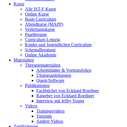
Kurse
Alle IST-F Kurse
Online Kurse
Basis Curriculum
Abendkurse (MAPP)
Vertiefungskurse
Paartherapie
Curriculum Leipzig
Kinder und Jugendlichen Curriculum
SchemaBeratung
Online Akademie
Materialien
Therapiematerialien
Arbeitsblätter & Vortragsfolien
Übungsanleitungen
Quest-Software
Publikationen
Fachbücher von Eckhard Roediger
Ratgeber von Eckhard Roediger
Interview mit Jeffry Young
Videos
Trainingsvideos
Tutorials
Andere Videos
Zertifizierung