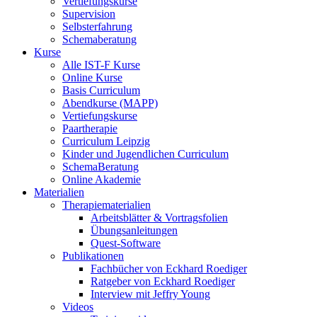
Vertiefungskurse
Supervision
Selbsterfahrung
Schemaberatung
Kurse
Alle IST-F Kurse
Online Kurse
Basis Curriculum
Abendkurse (MAPP)
Vertiefungskurse
Paartherapie
Curriculum Leipzig
Kinder und Jugendlichen Curriculum
SchemaBeratung
Online Akademie
Materialien
Therapiematerialien
Arbeitsblätter & Vortragsfolien
Übungsanleitungen
Quest-Software
Publikationen
Fachbücher von Eckhard Roediger
Ratgeber von Eckhard Roediger
Interview mit Jeffry Young
Videos