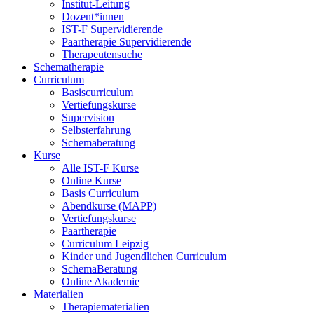
Institut-Leitung
Dozent*innen
IST-F Supervidierende
Paartherapie Supervidierende
Therapeutensuche
Schematherapie
Curriculum
Basiscurriculum
Vertiefungskurse
Supervision
Selbsterfahrung
Schemaberatung
Kurse
Alle IST-F Kurse
Online Kurse
Basis Curriculum
Abendkurse (MAPP)
Vertiefungskurse
Paartherapie
Curriculum Leipzig
Kinder und Jugendlichen Curriculum
SchemaBeratung
Online Akademie
Materialien
Therapiematerialien