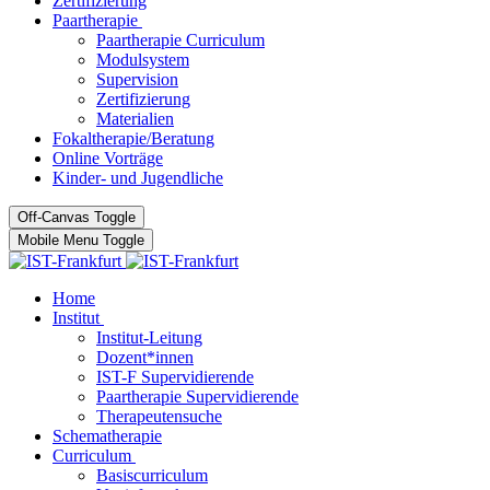
Zertifizierung
Paartherapie
Paartherapie Curriculum
Modulsystem
Supervision
Zertifizierung
Materialien
Fokaltherapie/Beratung
Online Vorträge
Kinder- und Jugendliche
Off-Canvas Toggle
Mobile Menu Toggle
Home
Institut
Institut-Leitung
Dozent*innen
IST-F Supervidierende
Paartherapie Supervidierende
Therapeutensuche
Schematherapie
Curriculum
Basiscurriculum