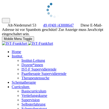
Alt-Niederursel 53
49 (0)69 /43008647
Diese E-Mail-
Adresse ist vor Spambots geschützt! Zur Anzeige muss JavaScript
eingeschaltet sein.
Mobile Menu Toggle
Home
Institut
Institut-Leitung
Dozent*innen
IST-F Supervidierende
Paartherapie Supervidierende
Therapeutensuche
Schematherapie
Curriculum
Basiscurriculum
Vertiefungskurse
Supervision
Selbsterfahrung
Schemaberatung