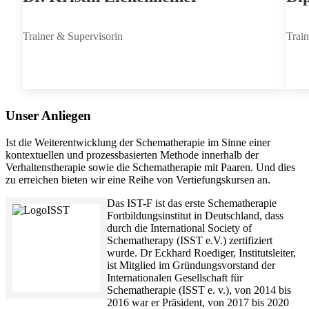
Trainer & Supervisorin
Train
Unser Anliegen
Ist die Weiterentwicklung der Schematherapie im Sinne einer
kontextuellen und prozessbasierten Methode innerhalb der
Verhaltenstherapie sowie die Schematherapie mit Paaren. Und dies
zu erreichen bieten wir eine Reihe von Vertiefungskursen an.
Das IST-F ist das erste Schematherapie
Fortbildungsinstitut in Deutschland, dass
durch die International Society of
Schematherapy (ISST e.V.) zertifiziert
wurde. Dr Eckhard Roediger, Institutsleiter,
ist Mitglied im Gründungsvorstand der
Internationalen Gesellschaft für
Schematherapie (ISST e. v.), von 2014 bis
2016 war er Präsident, von 2017 bis 2020