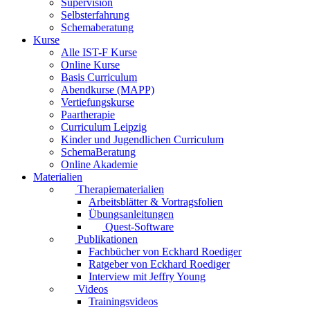
Supervision
Selbsterfahrung
Schemaberatung
Kurse
Alle IST-F Kurse
Online Kurse
Basis Curriculum
Abendkurse (MAPP)
Vertiefungskurse
Paartherapie
Curriculum Leipzig
Kinder und Jugendlichen Curriculum
SchemaBeratung
Online Akademie
Materialien
Therapiematerialien
Arbeitsblätter & Vortragsfolien
Übungsanleitungen
Quest-Software
Publikationen
Fachbücher von Eckhard Roediger
Ratgeber von Eckhard Roediger
Interview mit Jeffry Young
Videos
Trainingsvideos