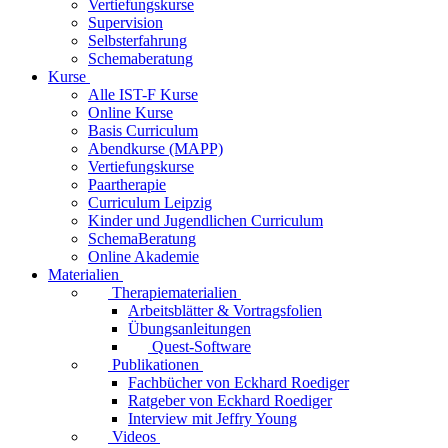
Vertiefungskurse
Supervision
Selbsterfahrung
Schemaberatung
Kurse
Alle IST-F Kurse
Online Kurse
Basis Curriculum
Abendkurse (MAPP)
Vertiefungskurse
Paartherapie
Curriculum Leipzig
Kinder und Jugendlichen Curriculum
SchemaBeratung
Online Akademie
Materialien
Therapiematerialien
Arbeitsblätter & Vortragsfolien
Übungsanleitungen
Quest-Software
Publikationen
Fachbücher von Eckhard Roediger
Ratgeber von Eckhard Roediger
Interview mit Jeffry Young
Videos