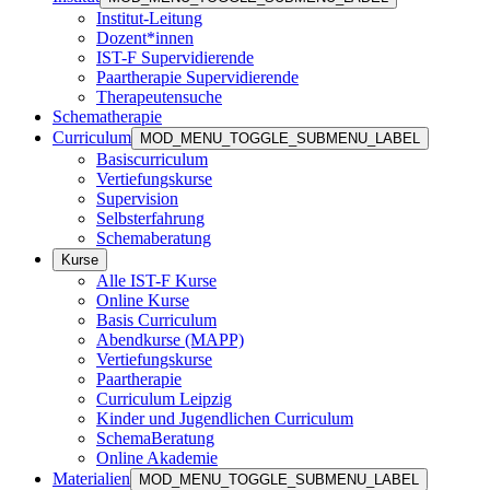
Institut-Leitung
Dozent*innen
IST-F Supervidierende
Paartherapie Supervidierende
Therapeutensuche
Schematherapie
Curriculum
MOD_MENU_TOGGLE_SUBMENU_LABEL
Basiscurriculum
Vertiefungskurse
Supervision
Selbsterfahrung
Schemaberatung
Kurse
Alle IST-F Kurse
Online Kurse
Basis Curriculum
Abendkurse (MAPP)
Vertiefungskurse
Paartherapie
Curriculum Leipzig
Kinder und Jugendlichen Curriculum
SchemaBeratung
Online Akademie
Materialien
MOD_MENU_TOGGLE_SUBMENU_LABEL