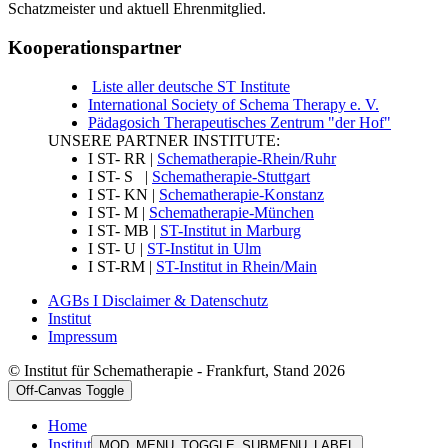
Schatzmeister und aktuell Ehrenmitglied.
Kooperationspartner
Liste aller deutsche ST Institute
International Society of Schema Therapy e. V.
Pädagosich Therapeutisches Zentrum "der Hof"
UNSERE PARTNER INSTITUTE:
I ST- RR |
Schematherapie-Rhein/Ruhr
I ST- S |
Schematherapie-Stuttgart
I ST- KN |
Schematherapie-Konstanz
I ST- M |
Schematherapie-München
I ST- MB |
ST-Institut in Marburg
I ST- U |
ST-Institut in Ulm
I ST-RM |
ST-Institut in Rhein/Main
AGBs I Disclaimer & Datenschutz
Institut
Impressum
© Institut für Schematherapie - Frankfurt, Stand 2026
Off-Canvas Toggle
Home
Institut
MOD_MENU_TOGGLE_SUBMENU_LABEL