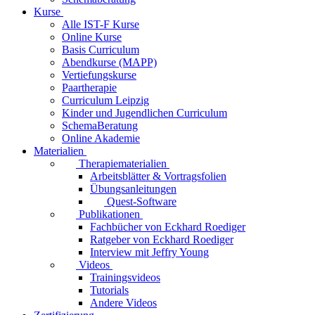
Kurse
Alle IST-F Kurse
Online Kurse
Basis Curriculum
Abendkurse (MAPP)
Vertiefungskurse
Paartherapie
Curriculum Leipzig
Kinder und Jugendlichen Curriculum
SchemaBeratung
Online Akademie
Materialien
Therapiematerialien
Arbeitsblätter & Vortragsfolien
Übungsanleitungen
Quest-Software
Publikationen
Fachbücher von Eckhard Roediger
Ratgeber von Eckhard Roediger
Interview mit Jeffry Young
Videos
Trainingsvideos
Tutorials
Andere Videos