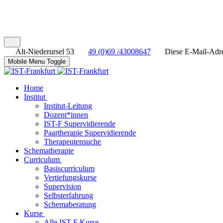
Alt-Niederursel 53
49 (0)69 /43008647
Diese E-Mail-Adres
Mobile Menu Toggle
Home
Institut
Institut-Leitung
Dozent*innen
IST-F Supervidierende
Paartherapie Supervidierende
Therapeutensuche
Schematherapie
Curriculum
Basiscurriculum
Vertiefungskurse
Supervision
Selbsterfahrung
Schemaberatung
Kurse
Alle IST-F Kurse